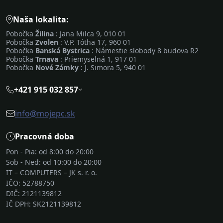
Naša lokalita:
Pobočka
Žilina
: Jana Milca 9, 010 01
Pobočka
Zvolen
: V.P. Tótha 17, 960 01
Pobočka
Banská Bystrica
: Námestie slobody 8 budova R2
Pobočka
Trnava
: Priemyselná 1, 917 01
Pobočka
Nové Zámky
: J. Simora 5, 940 01
+421 915 032 857
info@mojepc.sk
Pracovná doba
Pon - Pia: od 8:00 do 20:00
Sob - Ned: od 10:00 do 20:00
IT – COMPUTERS – JK s. r. o.
IČO: 52788750
DIČ: 2121139812
IČ DPH: SK2121139812