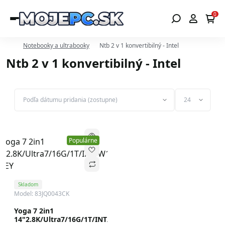
0
Notebooky a ultrabooky
Ntb 2 v 1 konvertibilný - Intel
Ntb 2 v 1 konvertibilný - Intel
Populárne
Skladom
Model: 83JQ0043CK
Yoga 7 2in1
14"2.8K/Ultra7/16G/1T/INT/W11H