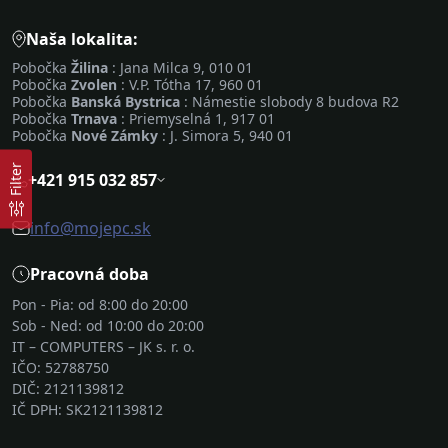
Naša lokalita:
Pobočka
Žilina
: Jana Milca 9, 010 01
Pobočka
Zvolen
: V.P. Tótha 17, 960 01
Pobočka
Banská Bystrica
: Námestie slobody 8 budova R2
Pobočka
Trnava
: Priemyselná 1, 917 01
Pobočka
Nové Zámky
: J. Simora 5, 940 01
Filter
+421 915 032 857
info@mojepc.sk
Pracovná doba
Pon - Pia: od 8:00 do 20:00
Sob - Ned: od 10:00 do 20:00
IT – COMPUTERS – JK s. r. o.
IČO: 52788750
DIČ: 2121139812
IČ DPH: SK2121139812