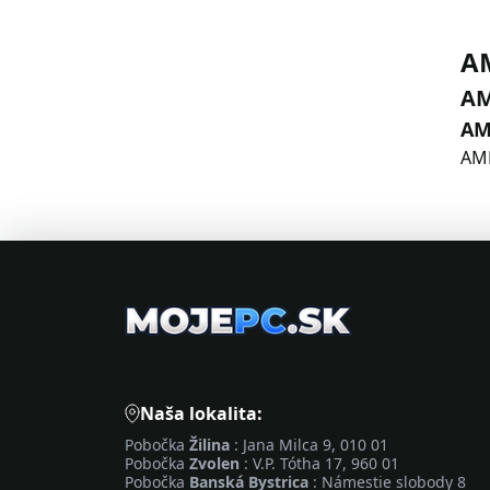
AM
AM
AM
AMD
Naša lokalita:
Pobočka
Žilina
: Jana Milca 9, 010 01
Pobočka
Zvolen
: V.P. Tótha 17, 960 01
Pobočka
Banská Bystrica
: Námestie slobody 8