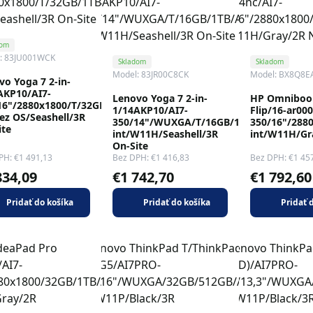
dom
: 83JU001WCK
Skladom
Skladom
Model: 83JR00C8CK
Model: BX8Q8
vo Yoga 7 2-in-
AKP10/AI7-
Lenovo Yoga 7 2-in-
HP Omniboo
16"/2880x1800/T/32GB/1TB/AMD
1/14AKP10/AI7-
Flip/16-ar00
bez OS/Seashell/3R
350/14"/WUXGA/T/16GB/1TB/AMD
350/16"/288
ite
int/W11H/Seashell/3R
int/W11H/Gr
On-Site
PH: €1 491,13
Bez DPH: €1 416,83
Bez DPH: €1 45
834,09
€1 742,70
€1 792,60
Pridať do košíka
Pridať do košíka
Pridať 