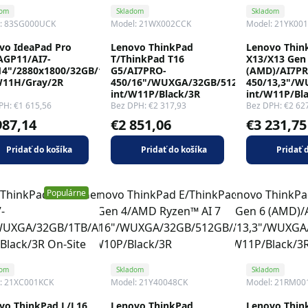
dom
Skladom
Skladom
: 83SG000UCK
Model: 21WX002CCK
Model: 21YK00
vo IdeaPad Pro
Lenovo ThinkPad
Lenovo Thin
AGP11/AI7-
T/ThinkPad T16
X13/X13 Gen
14"/2880x1800/32GB/1TB/AMD
G5/AI7PRO-
(AMD)/AI7PR
W11H/Gray/2R
450/16"/WUXGA/32GB/512GB/AMD
450/13,3"/
int/W11P/Black/3R
int/W11P/Bl
PH: €1 615,56
Bez DPH: €2 317,93
Bez DPH: €2 62
987,14
€2 851,06
€3 231,75
Pridať do košíka
Pridať do košíka
Pridať 
Populárne
dom
Skladom
Skladom
: 21XC001KCK
Model: 21Y40048CK
Model: 21RM00
vo ThinkPad L/L16
Lenovo ThinkPad
Lenovo Thin