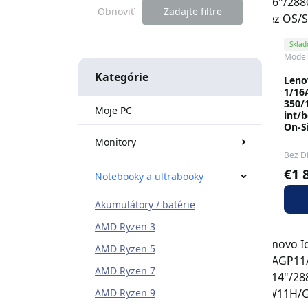
Obnoviť
Zadajte filtre
Skla
Model
Kategórie
Leno
1/16
350/
Moje PC
int/
On-S
Monitory
Bez D
€1 
Notebooky a ultrabooky
Akumulátory / batérie
AMD Ryzen 3
AMD Ryzen 5
AMD Ryzen 7
AMD Ryzen 9