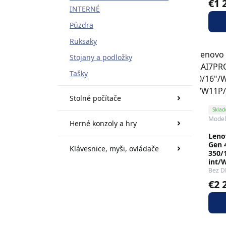
€1 
INTERNÉ
Púzdra
Ruksaky
Stojany a podložky
Tašky
Stolné počítače
Skla
Model
Herné konzoly a hry
Leno
Gen 
Klávesnice, myši, ovládače
350/
int/
Bez D
€2 