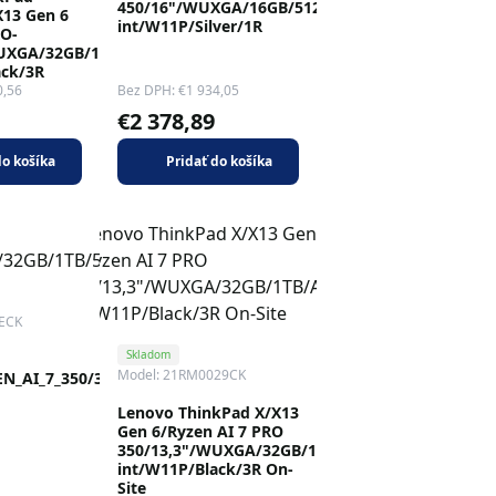
450/16"/WUXGA/16GB/512GB/AMD
X13 Gen 6
int/W11P/Silver/1R
O-
WUXGA/32GB/1TB/AMD
ack/3R
0,56
Bez DPH: €1 934,05
€2 378,89
do košíka
Pridať do košíka
1ECK
Skladom
Model: 21RM0029CK
N_AI_7_350/32GB/1TB/5050/bezOS
Lenovo ThinkPad X/X13
Gen 6/Ryzen AI 7 PRO
350/13,3"/WUXGA/32GB/1TB/AMD
int/W11P/Black/3R On-
Site