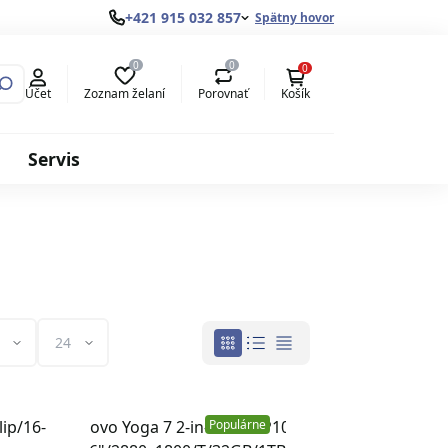
+421 915 032 857
Spätny hovor
0
0
0
Zoznam želaní
Porovnať
Účet
Košík
Servis
Populárne