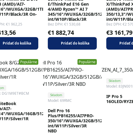
3 (AMD)/AI7-
E/ThinkPad E16 Gen
X/ThinkPad 
16"/WUXGA/32GB/1TB/AMD
4/AMD Ryzen™ AI 7
(AMD)/AI7PR
W11P/Black/3R On-
345/16"/WUXGA/32GB/512GB/AMD
350/13,3"/
int/W10P/Black/3R
int/W11P/Bl
PH: €1 962,25
Bez DPH: €1 530,68
Bez DPH: €2 57
413,56
€1 882,74
€3 161,79
Pridať do košíka
Pridať do košíka
Pridať 
Populárne
Populárne
Skladom
Model: 83JN00
dom
l: DG1M9ET#BCM
Skladom
IP Pro 5
Model: 69RMC
16OLED/RYZE
liteBook
a/AI7-
Dell Pro 16
14"/WUXGA/16GB/512GB/AMD
Plus/PB16255/AI7PRO-
W11P/Silver/1R
350/16"/WUXGA/32GB/512GB/AMD
int/W11P/Silver/3R
NBD