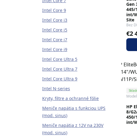
Intel Core 7
Gen 
445/
Intel Core 9
int/
Site
Intel Core i3
Bez D
Intel Core i5
€2 
Intel Core i7
Intel Core i9
Intel Core Ultra 5
Intel Core Ultra 7
Intel Core Ultra 9
Intel N-series
Skla
Mode
Kryty, filtre a ochranné fólie
HP E
Meniče napätia s funkciou UPS
8/G2
(mod. sinus)
450/
int/
Meniče napätia z 12V na 230V
(mod. sinus)