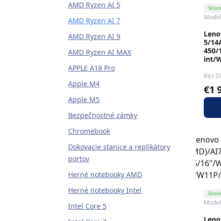
AMD Ryzen AI 5
Skla
Model
AMD Ryzen AI 7
Leno
AMD Ryzen AI 9
5/14
450/
AMD Ryzen AI MAX
int/
APPLE A18 Pro
Bez D
Apple M4
€1 
Apple M5
Bezpečnostné zámky
Chromebook
Dokovacie stanice a replikátory
portov
Herné notebooky AMD
Herné notebooky Intel
Skla
Model
Intel Core 5
Leno