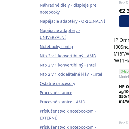
Bez D
Náhradné diely - displeje pre
€2 
notebooky
Napájacie adaptéry - ORIGINÁLNÍ
Napájacie adaptéry -
UNIVERZÁLNÍ
Notebooky config
Ntb 2 v 1 konvertibilný - AMD
Ntb 2 v 1 konvertibilný - Intel
Skla
Ntb 2 v 1 oddeliteľné kláv. - Intel
Mode
Ostatné procesory
HP O
ag10
Pracovné stanice
350/
int/
Pracovné stanice - AMD
Príslušenstvo k notebookom -
EXTERNÉ
Bez D
Príslušenstvo k notebookom -