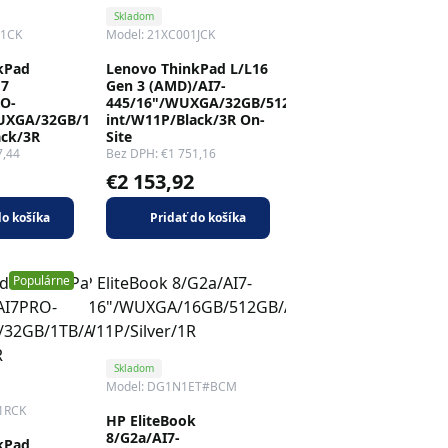
Skladom
11CK
Model: 21XC001JCK
kPad
Lenovo ThinkPad L/L16
 7
Gen 3 (AMD)/AI7-
O-
445/16"/WUXGA/32GB/512GB/AMD
WUXGA/32GB/1TB/AMD
int/W11P/Black/3R On-
ack/3R
Site
7,44
Bez DPH: €1 751,16
€2 153,92
do košíka
Pridať do košíka
Populárne
Skladom
Model: DG1N1ET#BCM
1RCK
HP EliteBook
8/G2a/AI7-
kPad