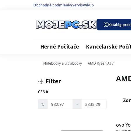
Obchodné podmienky
Servis
Vykup
Katalóg pro
Herné Počítače
Kancelarske Počí
Notebooky a ultrabooky
AMD Ryzen AI 7
AMD
Filter
CENA
Zor
€
-