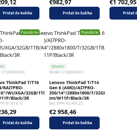
209,12
€982,97
€1 702,95
Pridať do košíka
Pridať do košíka
Pridať 
Populárne
Populárne
dom
Skladom
: 21QN0024CK
Model: 21QJ0048CK
vo ThinkPad T/T16
Lenovo ThinkPad T/T14
4/RAI7PRO-
Gen 6 (AMD)/AI7PRO-
16"/WUXGA/32GB/1TB/AMD
350/14"/2880x1800/T/32GB/1TB/AMD
W11P/Black/3R
int/W11P/Black/3R
PH: €1 818,12
Bez DPH: €2 405,25
236,29
€2 958,46
Pridať do košíka
Pridať do košíka