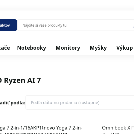
duktov
tače
Notebooky
Monitory
Myšky
Výkup
 Ryzen AI 7
adiť podľa: