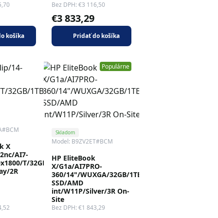
5,70
Bez DPH: €3 116,50
€3 833,29
do košíka
Pridať do košíka
Populárne
EA#BCM
Skladom
Model: B9ZV2ET#BCM
k X
02nc/AI7-
HP EliteBook
0x1800/T/32GB/1TB/AMD
X/G1a/AI7PRO-
ay/2R
360/14"/WUXGA/32GB/1TB
SSD/AMD
int/W11P/Silver/3R On-
Site
4,52
Bez DPH: €1 843,29