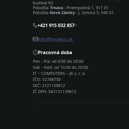
budova R2
Pobočka
Trnava
: Priemyselná 1, 917 01
Pobočka
Nové Zámky
: J. Simora 5, 940 01
+421 915 032 857
info@mojepc.sk
Pracovná doba
Pon - Pia: od 8:00 do 20:00
Sob - Ned: od 10:00 do 20:00
IT – COMPUTERS – JK s. r. o.
IČO: 52788750
DIČ: 2121139812
IČ DPH: SK2121139812