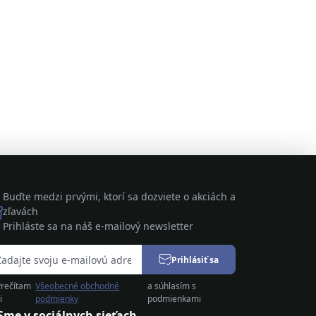
Buďte medzi prvými, ktorí sa dozviete o akciách a
zľavách
Prihláste sa na náš e-mailový newsletter
Prihlásiť sa
Prečítam
Všeobecné obchodné
a súhlasím s
i
podmienky
podmienkami
Sme v sociálnych sieťach