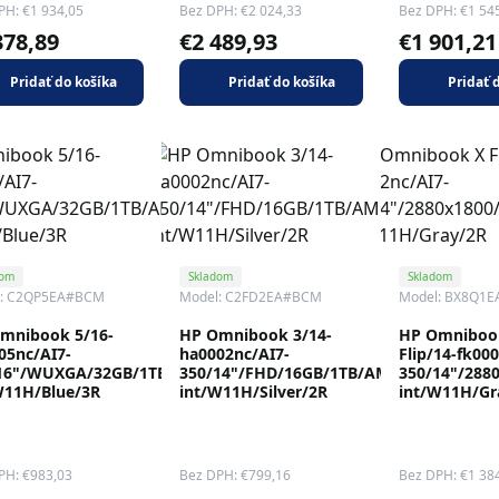
PH: €1 934,05
Bez DPH: €2 024,33
Bez DPH: €1 54
378,89
€2 489,93
€1 901,21
Pridať do košíka
Pridať do košíka
Pridať 
dom
Skladom
Skladom
l: C2QP5EA#BCM
Model: C2FD2EA#BCM
Model: BX8Q1
mnibook 5/16-
HP Omnibook 3/14-
HP Omniboo
05nc/AI7-
ha0002nc/AI7-
Flip/14-fk00
16"/WUXGA/32GB/1TB/AMD
350/14"/FHD/16GB/1TB/AMD
350/14"/288
W11H/Blue/3R
int/W11H/Silver/2R
int/W11H/Gr
PH: €983,03
Bez DPH: €799,16
Bez DPH: €1 38