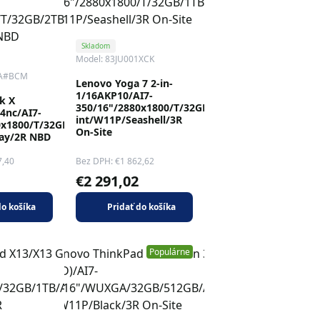
Skladom
Model: 83JU001XCK
EA#BCM
Lenovo Yoga 7 2-in-
1/16AKP10/AI7-
k X
350/16"/2880x1800/T/32GB/1TB/AMD
04nc/AI7-
int/W11P/Seashell/3R
0x1800/T/32GB/2TB/AMD
On-Site
ay/2R NBD
7,40
Bez DPH: €1 862,62
€2 291,02
do košíka
Pridať do košíka
Populárne